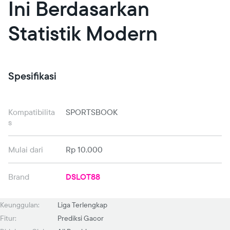
Ini Berdasarkan
Statistik Modern
Spesifikasi
Kompatibilita
SPORTSBOOK
s
Mulai dari
Rp 10.000
Brand
DSLOT88
Keunggulan:
Liga Terlengkap
Fitur:
Prediksi Gacor